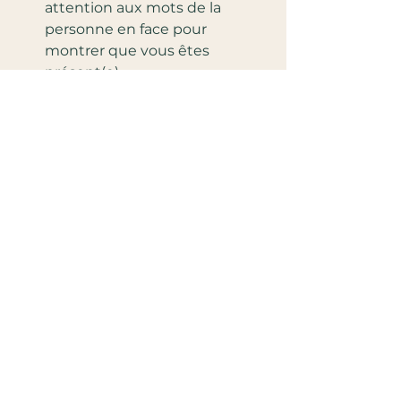
attention aux mots de la 
personne en face pour 
montrer que vous êtes 
présent(e).
Reformulez ses paroles.
 Par 
exemple : "Tu te sens très 
triste depuis cette perte, et 
c’est tout à fait 
compréhensible."
Évitez les conseils non 
sollicités.
 L’objectif n’est pas 
de "résoudre" la douleur ou 
d'apporter une solution qui 
n'existe pas, mais de 
l’accompagner, d'être à ses 
côtés là où il/elle en est sans 
chercher à pousser la 
personne.
Acceptez les émotions telles 